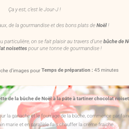
Ça y est, c’est le Jour-J !
aux, de la gourmandise et des bons plats de
Noël
!
articulière, on se fait plaisir au travers d’une
bûche de
N
lat noisettes
pour une tonne de gourmandise !
Temps de préparation :
45 minutes
tte de la bûche de Noël à la pâte à tartiner chocolat nois
our la ganache et le fourrage de la bûche, commence par fair
in marie et en parallèle fais chauffer la crème fraiche.