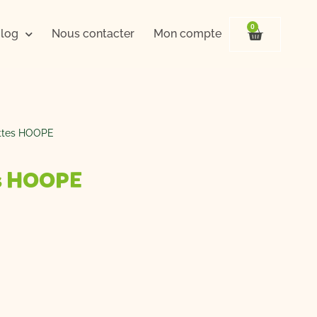
0
Panier
log
Nous contacter
Mon compte
settes HOOPE
tes HOOPE