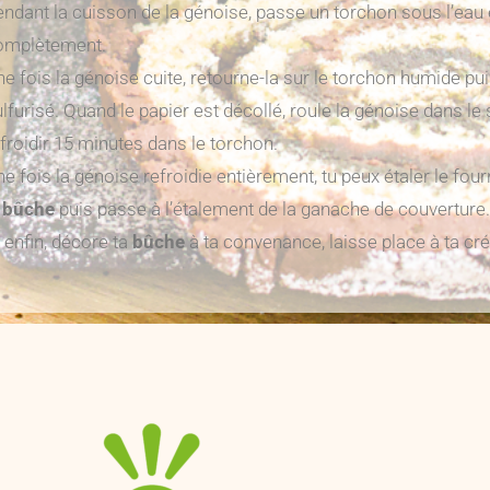
endant la cuisson de la génoise, passe un torchon sous l’eau 
omplètement.
e fois la génoise cuite, retourne-la sur le torchon humide pui
lfurisé. Quand le papier est décollé, roule la génoise dans le 
froidir 15 minutes dans le torchon.
e fois la génoise refroidie entièrement, tu peux étaler le fou
a
bûche
puis passe à l’étalement de la ganache de couverture
 enfin, décore ta
bûche
à ta convenance, laisse place à ta créa