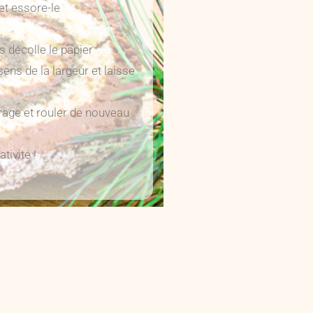
et essore-le
s décolle le papier
sens de la largeur et laisse
rrage et rouler de nouveau
.
tivité !