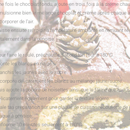
e fois le chocolat fondu, ajoute-en trois fois à la crème cha
mulsionne bien le mélange chocolat et crème après chaque 
corporer de l’air.
aisse ensuite refroidir à température ambiante en remuant ré
étalement dans la génoise.
ur faire le roulé, préchauffe d’abord ton four à 180°C.
onte les blancs en neige.
anchis les jaunes avec le sucre.
ncorpore délicatement les blancs au mélange jaune/sucre.
is ajoute la poudre de noisettes ainsi que la farine que tu a
élicatement également pour garder la texture légère.
tale taa préparation sur une plaque de cuisson recouverte de 
laque à génoise.
nfourne 10 minutes seulement à 180°C.