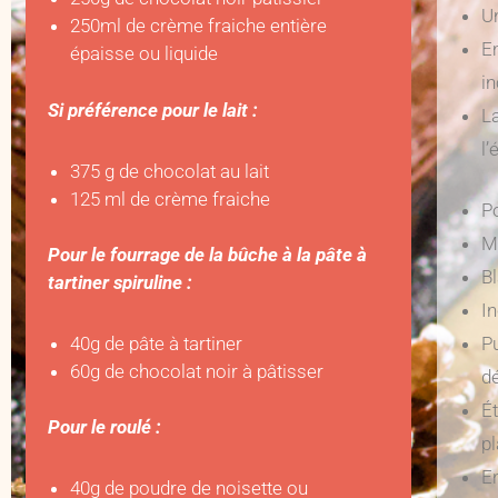
Un
250ml de crème fraiche entière
E
épaisse ou liquide
in
Si préférence pour le lait :
L
l’
375 g de chocolat au lait
125 ml de crème fraiche
Po
M
Pour le fourrage de la bûche à la pâte à
Bl
tartiner spiruline :
I
40g de pâte à tartiner
Pu
60g de chocolat noir à pâtisser
d
É
Pour le roulé :
p
E
40g de poudre de noisette ou