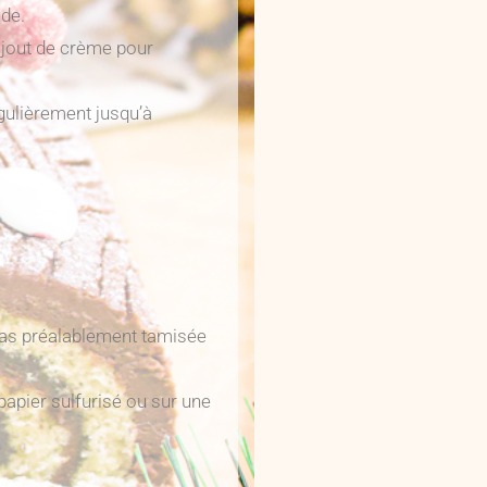
ude.
ajout de crème pour
gulièrement jusqu’à
uras préalablement tamisée
papier sulfurisé ou sur une