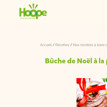
Aller
au
contenu
Accueil
/
Recettes
/
Nos recettes à base d
Bûche de Noël à la