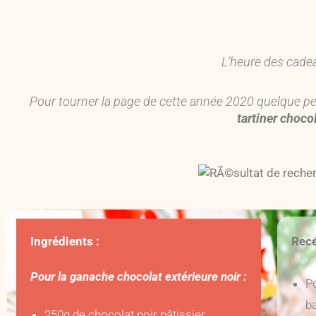
L’heure des cade
Pour tourner la page de cette année 2020 quelque peu p
tartiner choco
Ingrédients :
Rece
Pour la ganache chocolat extérieure noir :
P
ba
250g de chocolat noir pâtissier