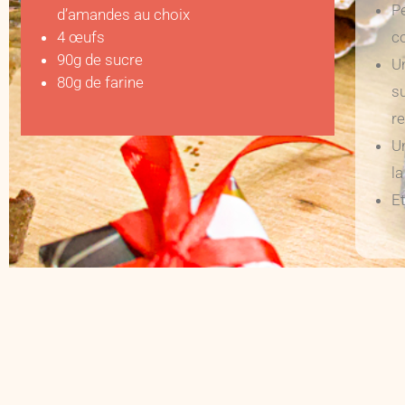
P
d’amandes au choix
4 œufs
c
90g de sucre
Un
80g de farine
su
re
Un
l
Et