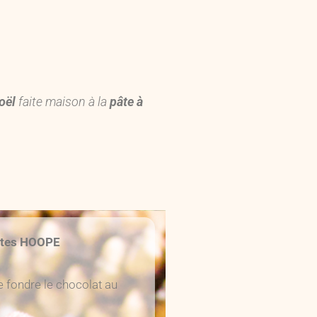
oël
faite maison à la
pâte à
ettes HOOPE
e fondre le chocolat au