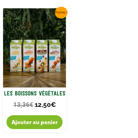
Le
Le
Promo !
prix
prix
initial
actuel
était :
est :
13,36€.
12,50€.
Les boissons végétales
12,50
€
13,36
€
Ajouter au panier