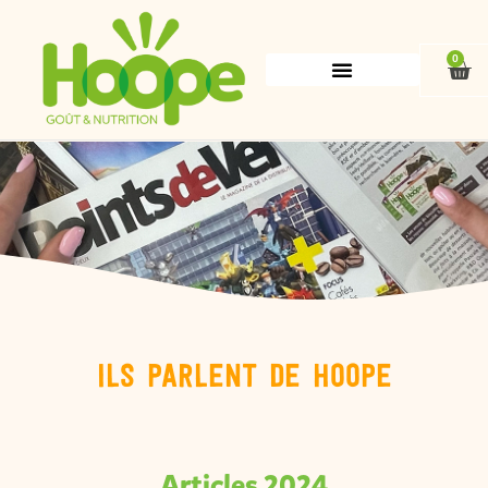
Aller
au
contenu
0
Pan
Ils parlent de Hoope​​
Articles 2024