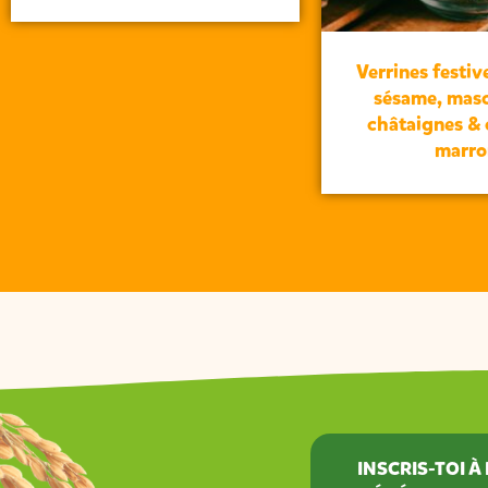
Verrines festive
sésame, mas
châtaignes &
marro
INSCRIS-TOI 