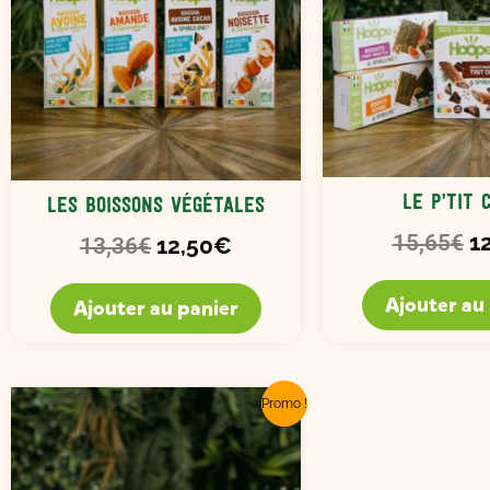
Le p’tit 
Les boissons végétales
1
15,65
€
12,50
€
13,36
€
Ajouter au
Ajouter au panier
Le
Le
Promo !
prix
prix
initial
actuel
était :
est :