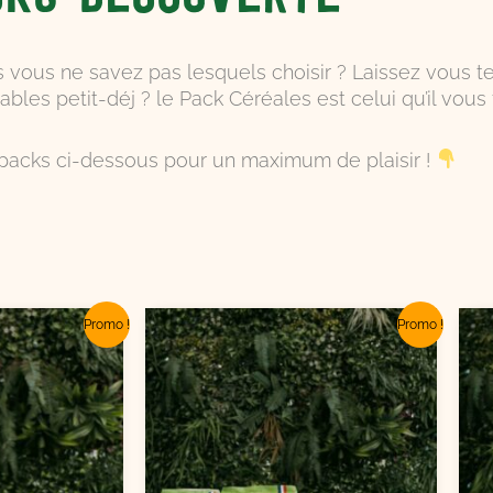
 vous ne savez pas lesquels choisir ? Laissez vous te
les petit-déj ? le Pack Céréales est celui qu’il vous f
packs ci-dessous pour un maximum de plaisir !
e
Le
Le
Le
Promo !
Promo !
ix
prix
prix
prix
itial
actuel
initial
actuel
ait :
est :
était :
est :
5,65€.
12,99€.
20,86€.
17,99€.