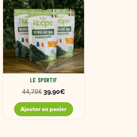
44,70€.
39,90€.
Le sportif
39,90
€
44,70
€
Ajouter au panier