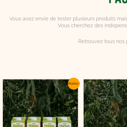
Vous avez envie de tester plusieurs produits mais
Vous cherchez des indispensab
Retrouvez tous nos 
Le
Le
L
Promo !
prix
prix
pr
initial
actuel
in
était :
est :
ét
13,36€.
12,50€.
1