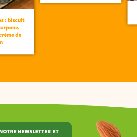
s : biscuit
carpone,
 crème de
n
À NOTRE NEWSLETTER ET