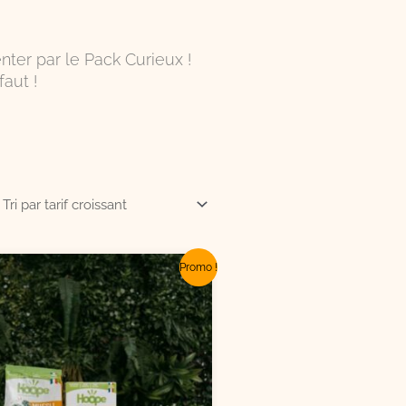
nter par le Pack Curieux !
aut !
Le
Le
Promo !
prix
prix
initial
actuel
était :
est :
32,43€.
27,90€.