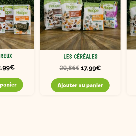
creux
Les céréales
2,99
€
17,99
€
20,86
€
 panier
Ajouter au panier