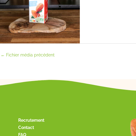
←
Fichier média précédent
Recrutement
Contact
FAQ