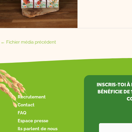
←
Fichier média précédent
INSCRIS-TOI 
BÉNÉFICIE DE
Recrutement
C
Contact
FAQ
Espace presse
Ils parlent de nous