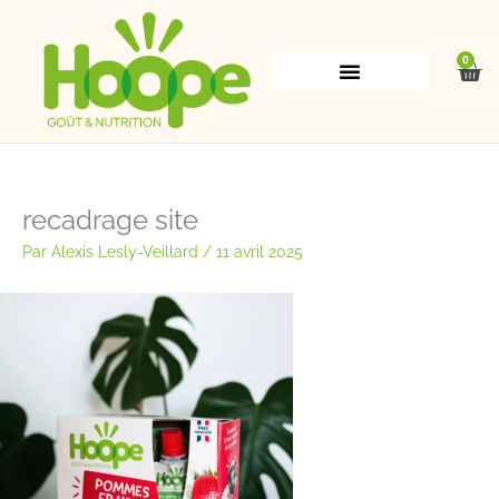
Aller
au
contenu
0
Pan
recadrage site
Par
Alexis Lesly-Veillard
/
11 avril 2025