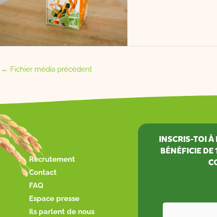
←
Fichier média précédent
INSCRIS-TOI 
BÉNÉFICIE DE
Recrutement
C
Contact
FAQ
Espace presse
Ils parlent de nous