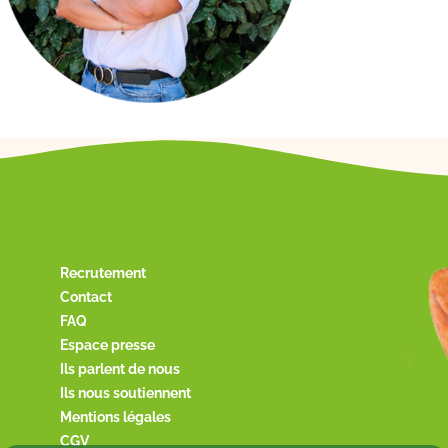
Recrutement
Contact
FAQ
Espace presse
Ils parlent de nous
Ils nous soutiennent
Mentions légales
CGV