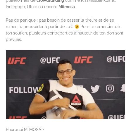
plateformes de
crowdfunding
comme KissKissBankBank,
Indiegogo, Ulule ou encore
Miimosa
.
Pas de panique : pas besoin de casser la tirelire et de se
ruiner, tu peux aider à partir de 10€
Pour te remercier de
ton soutien, plusieurs contreparties à hauteur de ton don sont
prévues.
Pourquoi MIIMOSA ?