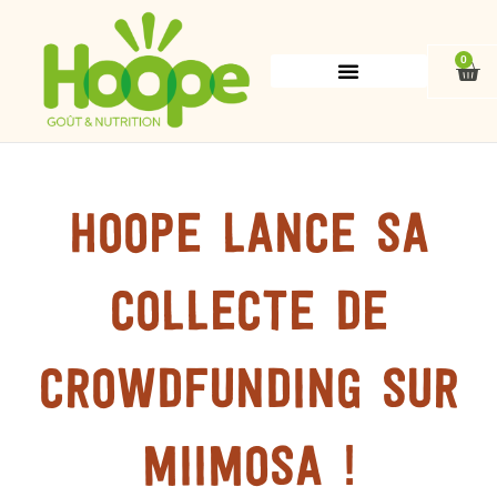
Aller
au
contenu
0
Pan
HOOPE lance sa
collecte de
crowdfunding sur
MIIMOSA !