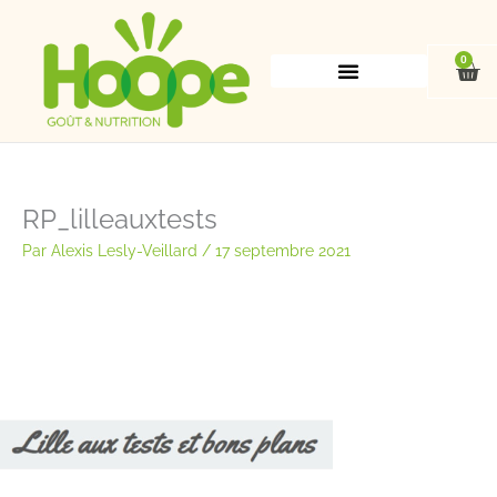
Aller
au
contenu
0
Pan
RP_lilleauxtests
Par
Alexis Lesly-Veillard
/
17 septembre 2021