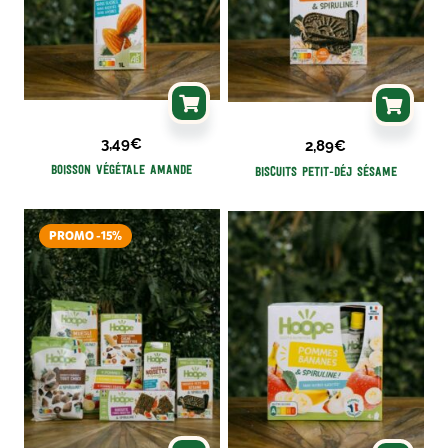
3,49
€
2,89
€
Boisson Végétale Amande
Biscuits petit-déj Sésame
Le
Le
prix
prix
PROMO -15%
initial
actuel
était :
est :
32,43€.
27,90€.