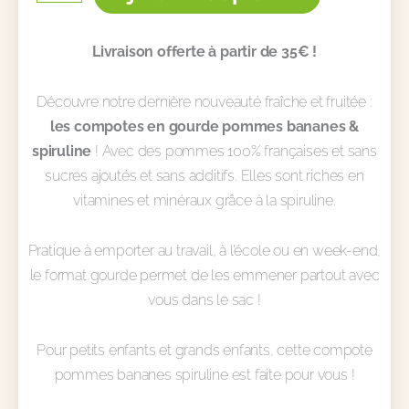
Pommes
Bananes
Livraison offerte à partir de 35€ !
Découvre notre dernière nouveauté fraîche et fruitée :
les compotes en gourde pommes bananes &
spiruline
! Avec des pommes 100% françaises et sans
sucres ajoutés et sans additifs. Elles sont riches en
vitamines et minéraux grâce à la spiruline.
Pratique à emporter au travail, à l’école ou en week-end,
le format gourde permet de les emmener partout avec
vous dans le sac !
Pour petits enfants et grands enfants, cette compote
pommes bananes spiruline est faite pour vous !