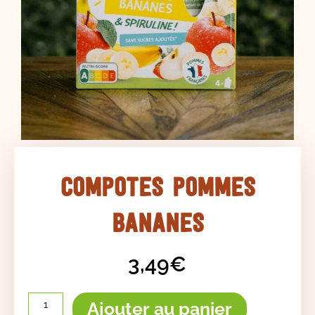
Compotes Pommes
Bananes
3,49
€
quantité
de
Ajouter au panier
Compotes