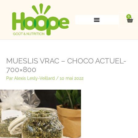
Aller
au
contenu
0
Pan
MUESLIS VRAC – CHOCO ACTUEL-
700×800
Par
Alexis Lesly-Veillard
/
10 mai 2022