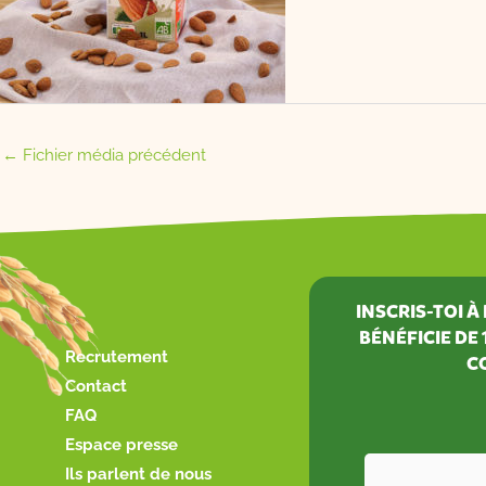
←
Fichier média précédent
INSCRIS-TOI 
BÉNÉFICIE DE
Recrutement
C
Contact
FAQ
Espace presse
Ils parlent de nous