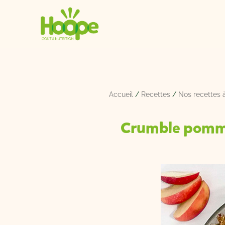
Aller
au
contenu
Accueil
/
Recettes
/
Nos recettes 
Crumble pomme