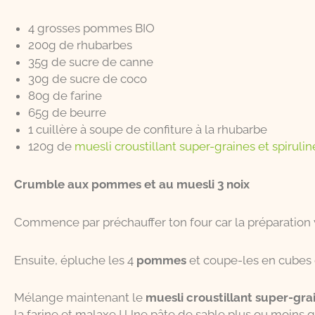
4 grosses pommes BIO
200g de rhubarbes
35g de sucre de canne
30g de sucre de coco
80g de farine
65g de beurre
1 cuillère à soupe de confiture à la rhubarbe
120g de
muesli croustillant super-graines et spirul
Crumble aux pommes et au muesli 3 noix
Commence par préchauffer ton four car la préparation v
Ensuite, épluche les 4
pommes
et coupe-les en cubes 
Mélange maintenant le
muesli croustillant super-gra
la farine et malaxe ! Une pâte de sable plus ou moins g