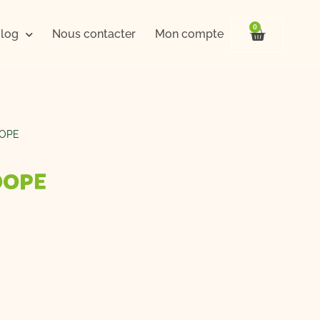
0
Panier
log
Nous contacter
Mon compte
OOPE
HOOPE