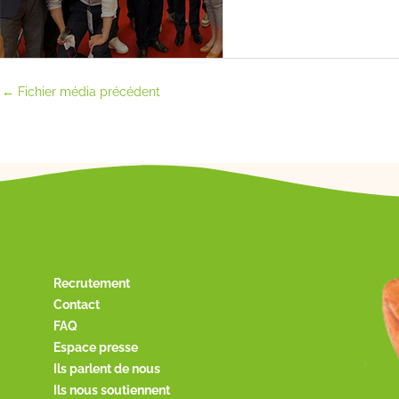
←
Fichier média précédent
Recrutement
Contact
FAQ
Espace presse
Ils parlent de nous
Ils nous soutiennent