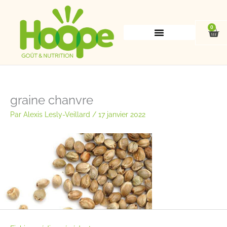
Aller
au
contenu
0
Pan
graine chanvre
Par
Alexis Lesly-Veillard
/
17 janvier 2022