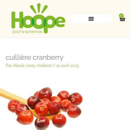
Aller
au
contenu
0
Pan
cuillière cranberry
Par
Alexis Lesly-Veillard
/
12 avril 2023