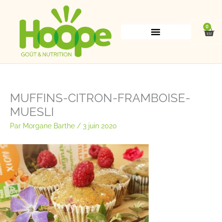
Aller
au
contenu
0
Pan
MUFFINS-CITRON-FRAMBOISE-
MUESLI
Par
Morgane Barthe
/
3 juin 2020