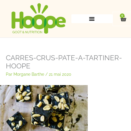
Aller
au
contenu
0
Pan
CARRES-CRUS-PATE-A-TARTINER-
HOOPE
Par
Morgane Barthe
/
21 mai 2020