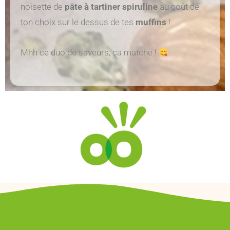
noisette de
pâte à tartiner spiruline
au goût de
ton choix sur le dessus de tes
muffins
!
Mhh ce duo de saveurs, ça matche !