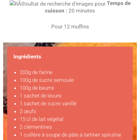
Temps de
cuisson :
20 minutes
Pour 12 muffins
Ingrédients
200g de farine
100g de sucre semoule
100g de beurre
1 sachet de levure
1 sachet de sucre vanillé
2 œufs
15 cl de lait végétal
2 clémentines
1 cuillère à soupe de pâte à tartiner spiruline