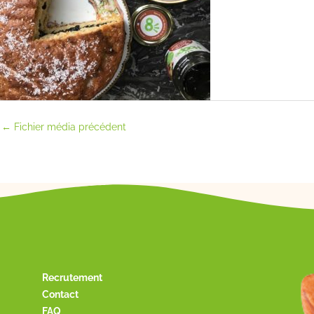
←
Fichier média précédent
Recrutement
Contact
FAQ