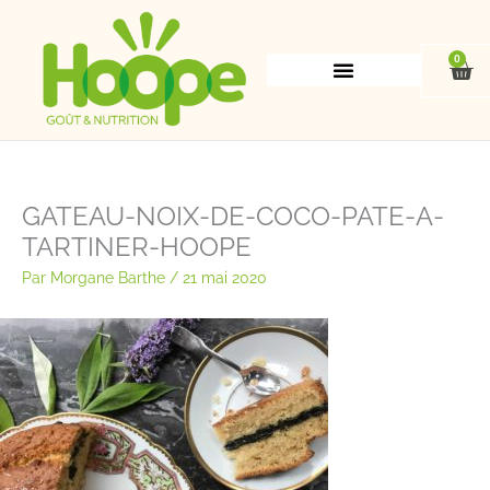
Aller
au
contenu
0
Pan
GATEAU-NOIX-DE-COCO-PATE-A-
TARTINER-HOOPE
Par
Morgane Barthe
/
21 mai 2020