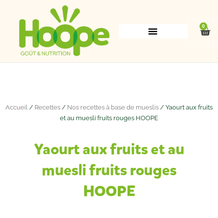
Aller
au
contenu
0
Pan
Accueil
/
Recettes
/
Nos recettes à base de mueslis
/ Yaourt aux fruits
et au muesli fruits rouges HOOPE
Yaourt aux fruits et au
muesli fruits rouges
HOOPE