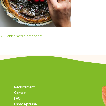
←
Fichier média précédent
Recrutement
Contact
FAQ
Espace presse