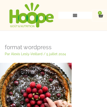
Aller
au
contenu
0
Pan
format wordpress
Par
Alexis Lesly-Veillard
/
5 juillet 2024