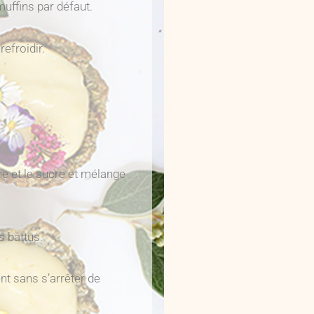
uffins par défaut.
efroidir.
ème et le sucre et mélange
s battus.
t sans s’arrêter de