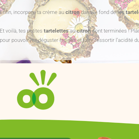
Enfin, incorpore ta crème au
citron
dans le fond de tes
tarte
Et voilà, tes petites
tartelettes
au
citron
sont terminées ! Plac
pour pouvoir les déguster froides et faire ressortir l’acidité d