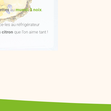
lettes
au
muesli 3 noix
.
e-les au réfrigérateur
u
citron
que l’on aime tant !