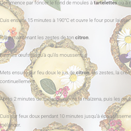
Commence par foncer le fond de moules à
tartelettes
ou à m
Cuis ensuite 15 minutes à 190°C et ouvre le four pour laisser r
Râpe maintenant les zestes de ton
citron
.
Bats les œufs jusqu’à qu’ils moussent.
Mets ensuite sur feu doux le jus de
citron
, les zestes, la cr
continuellement.
Après 2 minutes de mélange, ajoute la maïzena, puis les œuf
Cuis sur feux doux pendant 10 minutes jusqu’à épaississemen
mélanger.