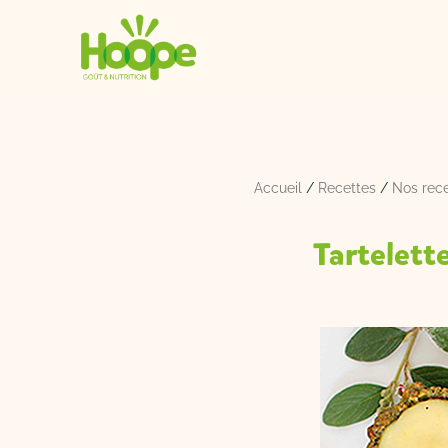
Aller
au
contenu
Accueil
/
Recettes
/
Nos rece
Tartelett