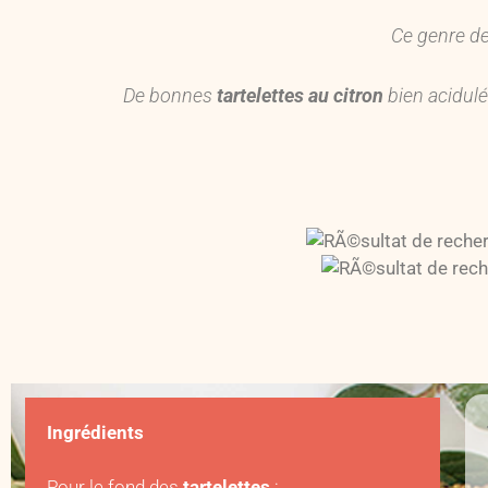
Ce genre d
De bonnes
tartelettes au citron
bien acidulé
Ingrédients
Pour le fond des
tartelettes
: