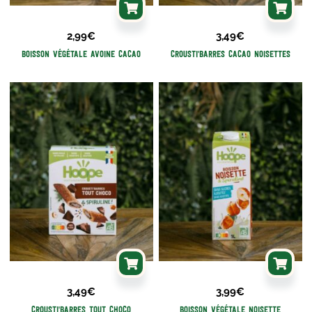
2,99
€
3,49
€
Boisson Végétale Avoine Cacao
Crousti'barres Cacao Noisettes
3,49
€
3,99
€
Crousti'barres Tout Choco
Boisson Végétale Noisette