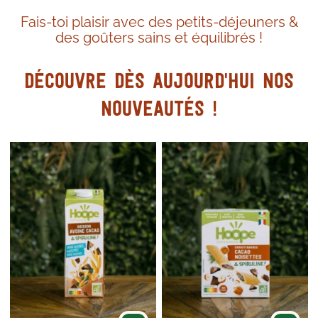
tartiner, parfaites pour le goûter !
Fais-toi plaisir avec des petits-déjeuners &
des goûters sains et équilibrés !
JE DÉCOUVRE !
Découvre dès aujourd'hui nos
nouveautés !