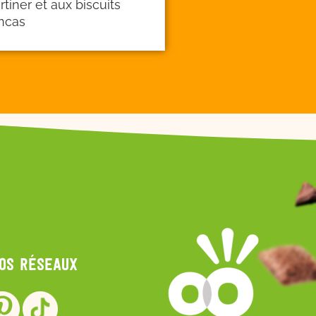
artiner et aux biscuits
ncas
nos réseaux