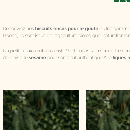
Découvrez nos
biscuits encas pour le goûter
! Une gamme 
Hoope, ils sont issus de l’agriculture biologique, naturelleme
Un petit creux à 10h ou à 16h ? Cet encas sain sera votre nouve
de plaisir, le
sésame
pour son goût authentique & le
figues 