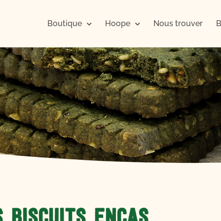
Boutique
Hoope
Nous trouver
B
S BISCUITS ENCAS