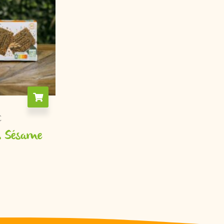
€
as Sésame