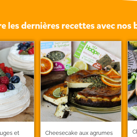
 les dernières recettes avec nos b
C
ouges et
Cheesecake aux agrumes