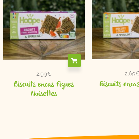
2,69
2,99
€
Biscuits enc
Biscuits encas Figues
Noisettes