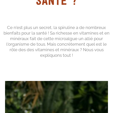
santé ?
Ce n'est plus un secret, la spiruline a de nombreux
bienfaits pour la santé ! Sa richesse en vitamines et en
minéraux fait de cette microalgue un allié pour
l'organisme de tous. Mais concrètement quel est le
rôle des des vitamines et minéraux ? Nous vous
expliquons tout !